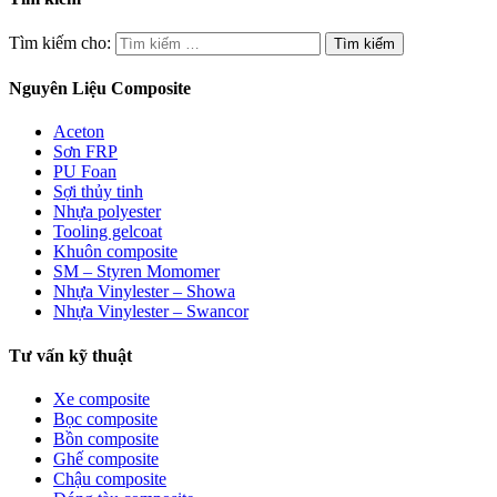
Tìm kiếm cho:
Nguyên Liệu Composite
Aceton
Sơn FRP
PU Foan
Sợi thủy tinh
Nhựa polyester
Tooling gelcoat
Khuôn composite
SM – Styren Momomer
Nhựa Vinylester – Showa
Nhựa Vinylester – Swancor
Tư vấn kỹ thuật
Xe composite
Bọc composite
Bồn composite
Ghế composite
Chậu composite